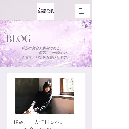
BLOG
​特別な舞台の裏側にある、
何気ない一瞬まで。
きらめく日常をお届けします。
18歳、一人で日本へ。