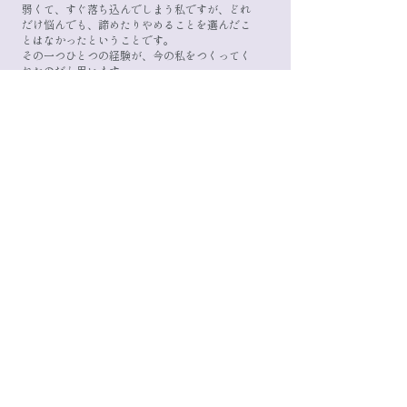
弱くて、すぐ落ち込んでしまう私ですが、どれ
だけ悩んでも、諦めたりやめることを選んだこ
とはなかったということです。
その一つひとつの経験が、今の私をつくってく
れたのだと思います。
今回いただいた、ファイナリストという活動
も、私にとってはかけがえのない宝物です。つ
まずくことがあっても、走りきりたいと思いま
す！
SNSが身近な時代だからこそ、自分よりすごい
人がたくさんいることを常に実感し、時に人と
比べてしまうこともあります。
それでも、私には「応援してるよ」と声をかけ
てくださる方がいて、そんな言葉のひとつひと
つにいつも勇気をもらっています。自分を大切
に思ってくれる人や、私を応援してくださる方
を大切にできる人でいたいです。
私がこうしてたくさんの可能性に囲まれた環境
にいられることも、決して当たり前ではありま
せん。支えてくださるすべての方への感謝を忘
れず、皆さんと一緒に、最高の半年をつくって
いきたいです。