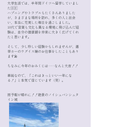
大学生活では、半年間ドイツへ留学していまし
た🇩🇪
ハプニングやトラブルもたくさんありました
が、さまざまな場所を訪れ、多くの人と出会
い、本当に充実した毎日を過ごしました。
10代で言葉も文化も異なる環境に飛び込んだ経
験は、自分の価値観を非常に大きく広げてくれ
たと思います。
そして、少し珍しい経験かもしれませんが、選
挙カーのウグイス嬢のお仕事をしたこともあり
ます🎤
ちなみに今年のおみくじは……なんと大吉！！
単純なので、「これはきっといい一年にな
る！」と本気で信じています（笑）。
雨予報が晴れに！！絶景のノイシュバンシュタ
イン城