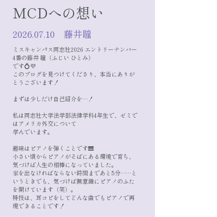
MCDへの想い
2026.07.10
藤井瞳
​ミスキャンパス同志社2026 エントリーナンバー
4番の藤井 瞳（ふじい ひとみ）
です💍💜
このブログを見つけてくださり、本当にありが
とうございます！
まずは少しだけ自己紹介を…！
私は同志社大学法学部法律学科4年生で、ゼミで
はアメリカ外交について
学んでいます。
趣味はピアノを弾くことです🎹
小さい頃からピアノがそばにある環境で育ち、
気づけば人生の相棒になっていました。
家を出なければならない時間まであと5分……と
いうときでも、気づけば無意識にピアノのふた
を開けています（笑）。
特技は、耳コピをしてどんな曲でもピアノで再
現できることです！