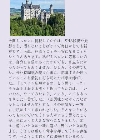
今回ミスコンに挑戦してからは、SNS投稿や撮
影など、
慣れないことばかりで毎日がとても新
鮮です。
正直、戸惑うことや不安になることも
たくさんあります。
私がミスコンに応募したの
は、自分に自信があったからでも、
目立ちたか
ったからでもありません。
むしろ、その逆でし
た。
長い時間悩み続けた末に、応募するか迷っ
ていることを
最初に打ち明けた相手は姉でし
た。
「ミスコン応募するの、どう思う……？」
そうおそるおそる聞くと返ってきたのは、
「い
いやん、やってみたら？」
という、とてもあっ
さりした一言でした。
（※興味がなかっただけ
かもしれません笑）
でも、その何気ない一言
に、私はすごく救われました。
どんなことがあ
っても味方でいてくれる人がいると思えたこと
が、私にとって大きな安心になりました。
姉
は、嬉しいときは一緒に喜び、苦しいときは励
まし、ときには厳しく背中を押してくれる存在
です。
今こうして諦めずに頑張れているのも、